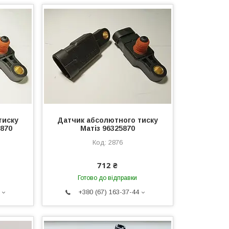
тиску
Датчик абсолютного тиску
5870
Матіз 96325870
2876
712 ₴
Готово до відправки
+380 (67) 163-37-44