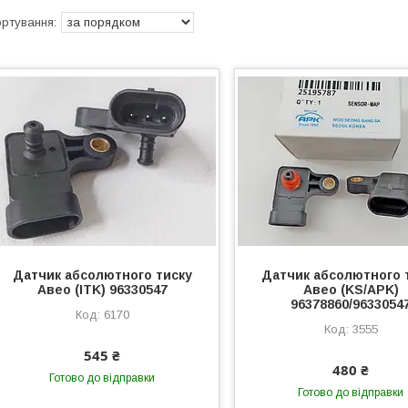
Датчик абсолютного тиску
Датчик абсолютного 
Авео (ITK) 96330547
Авео (KS/APK)
96378860/9633054
6170
3555
545 ₴
480 ₴
Готово до відправки
Готово до відправки