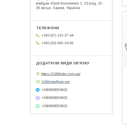
майдан Юрія Кононенко 1, 10 ряд, 31-
35 місце, Харків, Україна
+380 (67) 163-37-44
+380 (93) 686-34-86
https://1000rele.com.ua/
1000rele@ukr.net
+380669554502
+380669554502
+380669554502