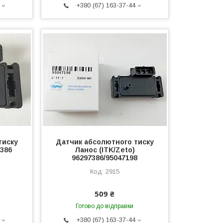
+380 (67) 163-37-44
тиску
Датчик абсолютного тиску
7386
Ланос (ITK/Zeto)
96297386/95047198
2915
509 ₴
Готово до відправки
+380 (67) 163-37-44