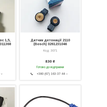
с 1,5,
Датчик детонації 2110
6311368
(Bosсh) 0261231046
3071
830 ₴
Готово до відправки
+380 (67) 163-37-44