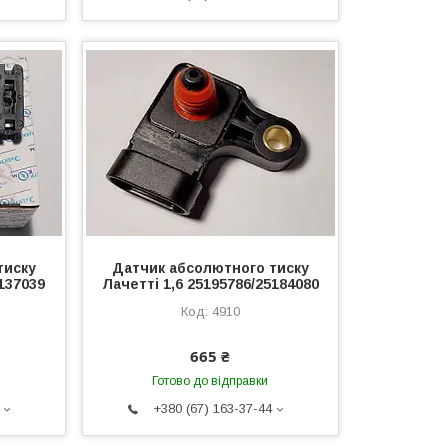
тиску
Датчик абсолютного тиску
137039
Лачетті 1,6 25195786/25184080
4910
665 ₴
Готово до відправки
+380 (67) 163-37-44