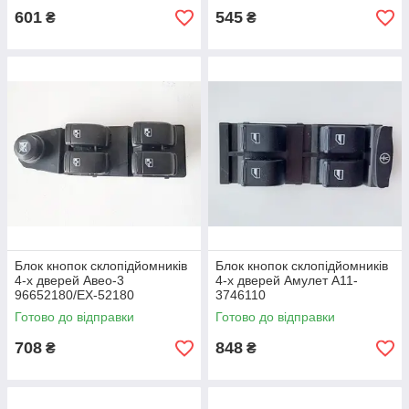
601
545
₴
₴
Блок кнопок склопідйомників
Блок кнопок склопідйомників
4-х дверей Авео-3
4-х дверей Амулет А11-
96652180/EX-52180
3746110
Готово до відправки
Готово до відправки
708
848
₴
₴