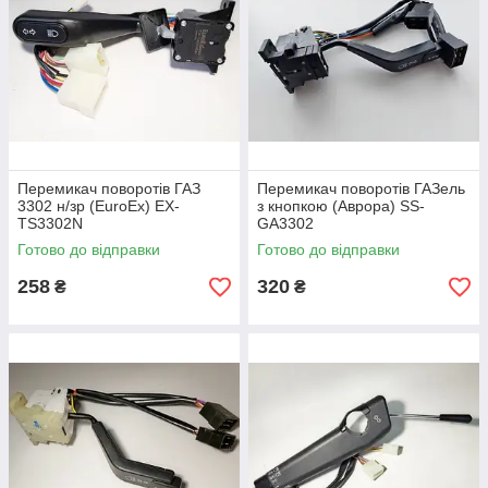
Перемикач поворотів ГАЗ
Перемикач поворотів ГАЗель
3302 н/зр (EuroEx) EX-
з кнопкою (Аврора) SS-
TS3302N
GA3302
Готово до відправки
Готово до відправки
258
320
₴
₴