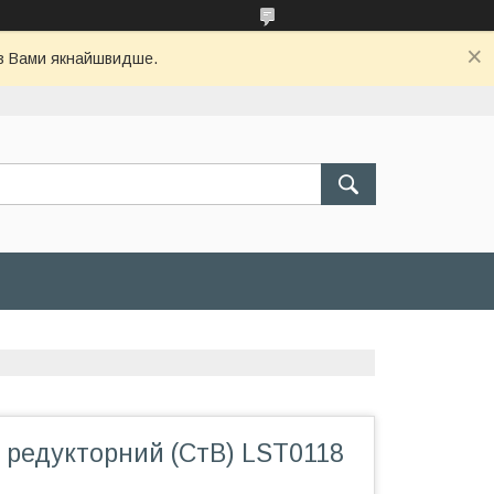
 з Вами якнайшвидше.
 редукторний (СтВ) LST0118