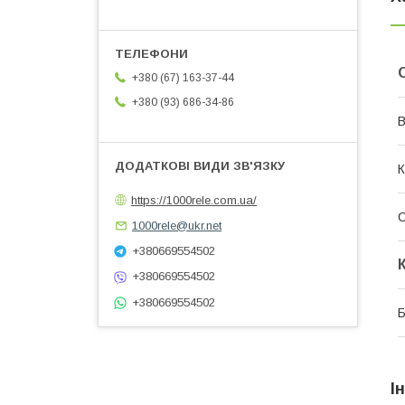
+380 (67) 163-37-44
+380 (93) 686-34-86
В
К
https://1000rele.com.ua/
С
1000rele@ukr.net
+380669554502
+380669554502
+380669554502
І