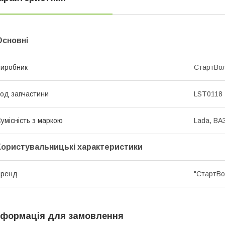
Основні
иробник
СтартВо
од запчастини
LST0118
умісність з маркою
Lada, ВА
Користувальницькі характеристики
Бренд
"СтартВo
нформація для замовлення