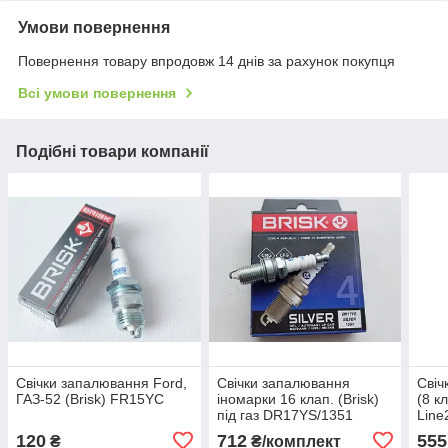
Умови повернення
Повернення товару впродовж 14 днів за рахунок покупця
Всі умови повернення
Подібні товари компанії
Свічки запалювання Ford,
Свічки запалювання
Свіч
ГАЗ-52 (Brisk) FR15YC
іномарки 16 клап. (Brisk)
(8 кл
під газ DR17YS/1351
Line
120
712
555
₴
₴/комплект