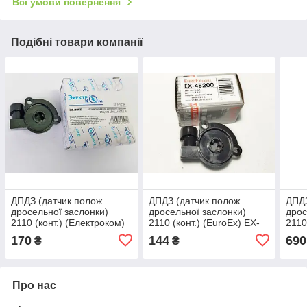
Всі умови повернення
Подібні товари компанії
ДПДЗ (датчик полож.
ДПДЗ (датчик полож.
ДПДЗ
дросельної заслонки)
дросельної заслонки)
дрос
2110 (конт.) (Електрoком)
2110 (конт.) (EuroEx) EX-
2110
39.3855
48200
170
144
690
₴
₴
Про нас