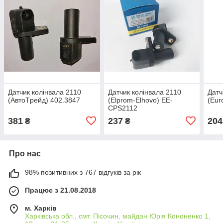
Датчик колінвала 2110
Датчик колінвала 2110
Датч
(АвтoTрейд) 402.3847
(Elprom-Elhovo) EE-
(Eur
CPS2112
381
237
204
₴
₴
Про нас
98% позитивних з 767 відгуків за рік
Працює з 21.08.2018
м. Харків
Харківська обл., смт. Пісочин, майдан Юрія Кононенко 1,