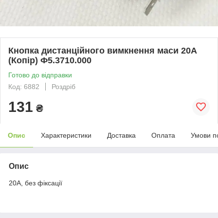
Кнопка дистанційного вимкнення маси 20А
(Кoпір) Ф5.3710.000
Готово до відправки
Код: 6882
Роздріб
131
₴
Опис
Характеристики
Доставка
Оплата
Умови п
Опис
20А, без фіксації