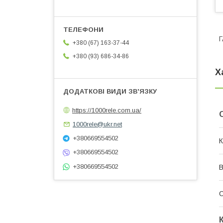
Г
+380 (67) 163-37-44
+380 (93) 686-34-86
Х
https://1000rele.com.ua/
1000rele@ukr.net
+380669554502
К
+380669554502
+380669554502
В
С