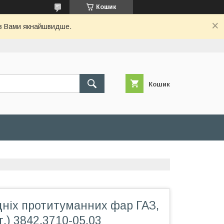
Кошик
 з Вами якнайшвидше.
Кошик
дніх протитуманних фар ГАЗ,
т.) 3842.3710-05.03