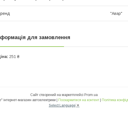
Бренд
"Авaр"
нформація для замовлення
іна:
251 ₴
Сайт створений на маркетплейсі
Prom.ua
"1000 реле" інтернет-магазин автоелектрики |
Поскаржитися на контент
|
Політика конфід
Select Language
▼