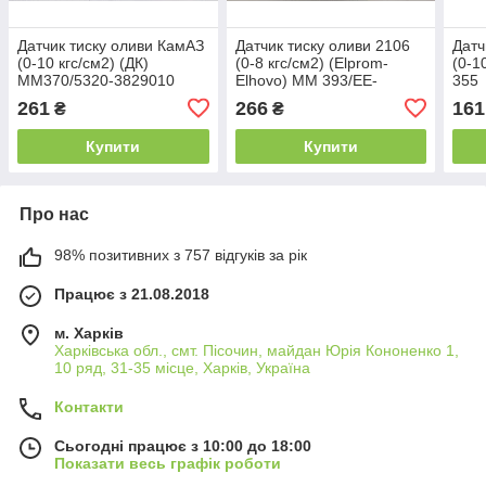
Датчик тиску оливи КамАЗ
Датчик тиску оливи 2106
Датч
(0-10 кгс/см2) (ДК)
(0-8 кгс/см2) (Elprom-
(0-1
ММ370/5320-3829010
Elhovo) ММ 393/EE-
355
OPS546
261
266
161
₴
₴
Купити
Купити
Про нас
98% позитивних з 757 відгуків за рік
Працює з 21.08.2018
м. Харків
Харківська обл., смт. Пісочин, майдан Юрія Кононенко 1,
10 ряд, 31-35 місце, Харків, Україна
Контакти
Сьогодні працює з 10:00 до 18:00
Показати весь графік роботи