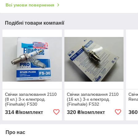
Всі умови повернення
Подібні товари компанії
Свічки запалювання 2110
Свічки запалювання 2110
Свіч
(8 кл.) 3-х електрод.
(16 кл.) 3-х електрод.
Rena
(Finwhale) FS30
(Finwhale) FS32
314
320
360
₴/комплект
₴/комплект
Про нас