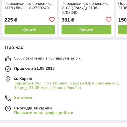
Перемикач склоочисника
Перемикач склоочисника
Пере
1118 (ДК) 1118-3709340
2108 (Лoго-Д) 2108-
2108
3709340
225
381
150
₴
₴
Купити
Купити
Про нас
98% позитивних з 767 відгуків за рік
Працює з 21.08.2018
м. Харків
Харківська обл., смт. Пісочин, майдан Юрія Кононенко 1,
10 ряд, 31-35 місце, Харків, Україна
Контакти
Сьогодні вихідний
Показати весь графік роботи