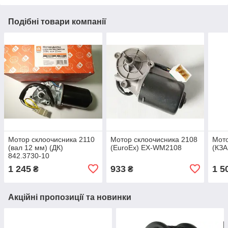
Подібні товари компанії
Мотор склоочисника 2110
Мотор склоочисника 2108
Мото
(вал 12 мм) (ДК)
(EuroEx) EX-WM2108
(КЗA
842.3730-10
1 245
933
1 5
₴
₴
Акційні пропозиції та новинки