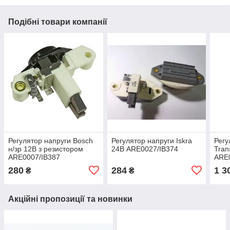
Подібні товари компанії
Регулятор напруги Bosсh
Регулятор напруги Iskra
Регу
н/зр 12В з резистором
24В ARE0027/IB374
Tran
ARE0007/IB387
ARE
280
284
1 3
₴
₴
Акційні пропозиції та новинки