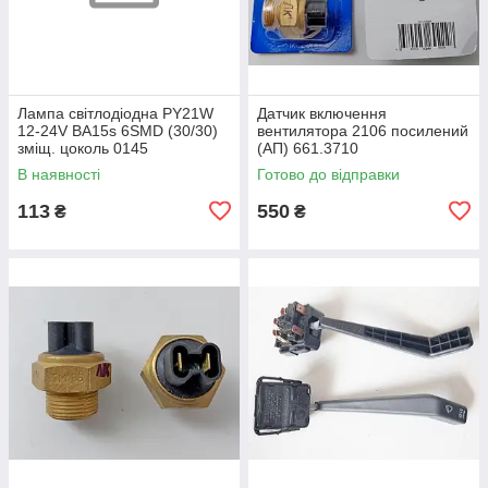
Лампа світлодіодна PY21W
Датчик включення
12-24V BA15s 6SMD (30/30)
вентилятора 2106 посилений
зміщ. цоколь 0145
(АП) 661.3710
В наявності
Готово до відправки
113
550
₴
₴