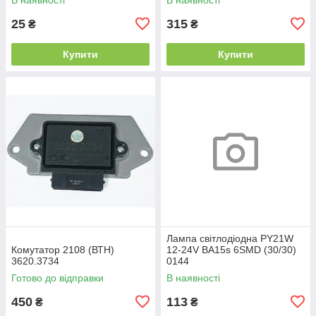
25
315
₴
₴
Купити
Купити
Лампа світлодіодна PY21W
Комутатор 2108 (ВТН)
12-24V BA15s 6SMD (30/30)
3620.3734
0144
Готово до відправки
В наявності
450
113
₴
₴