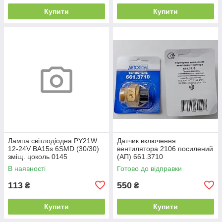
Купити
Купити
Лампа світлодіодна PY21W
Датчик включення
12-24V BA15s 6SMD (30/30)
вентилятора 2106 посилений
зміщ. цоколь 0145
(АП) 661.3710
В наявності
Готово до відправки
113
550
₴
₴
Купити
Купити