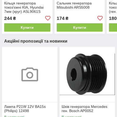
Кільця генератора
Сальник генератора
Кіль
токоз'ємні KIA, Hyundai
Mitsubishi ARS5008
токо
7мм (круг) ASL9061S
(ген
244
174
180
₴
₴
Купити
Купити
Акційні пропозиції та новинки
Лампа P21W 12V BA15s
Шків генератора Mercedes
(Philips) 12498
ген. Bosch AP0052
В наявності
В наявності