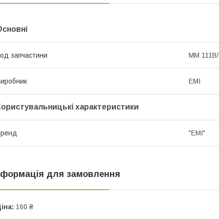
Основні
од запчастини
ММ 111В/
иробник
ЕМІ
Користувальницькі характеристики
Бренд
"ЕMІ"
нформація для замовлення
іна:
160 ₴