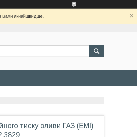
 з Вами якнайшвидше.
йного тиску оливи ГАЗ (ЕМІ)
2.3829