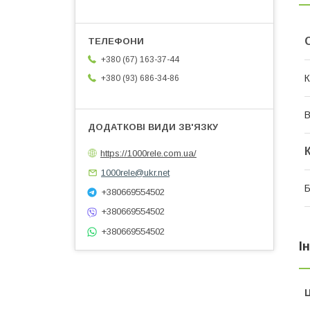
+380 (67) 163-37-44
К
+380 (93) 686-34-86
В
https://1000rele.com.ua/
1000rele@ukr.net
+380669554502
+380669554502
+380669554502
І
Ц