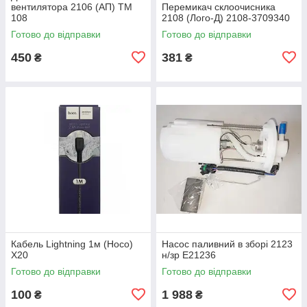
вентилятора 2106 (АП) ТМ
Перемикач склоочисника
108
2108 (Лoго-Д) 2108-3709340
Готово до відправки
Готово до відправки
450
381
₴
₴
Кабель Lightning 1м (Hoco)
Насос паливний в зборі 2123
X20
н/зр E21236
Готово до відправки
Готово до відправки
100
1 988
₴
₴