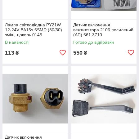
Лампа світлодіодна PY21W
Датчик включення
12-24V BA15s 6SMD (30/30)
вентилятора 2106 посилений
зміщ. цоколь 0145
(АП) 661.3710
В наявності
Готово до відправки
113
550
₴
₴
Датчик включення