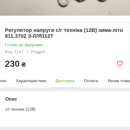
Регулятор напруги с/г техніка (12В) зима-літо
811.3702 З-Л/Я112Т
Готово до відправки
Код: 2147
Роздріб
230
₴
пис
Характеристики
Доставка
Оплата
Умови пове
Опис
с/г техніка (12В)