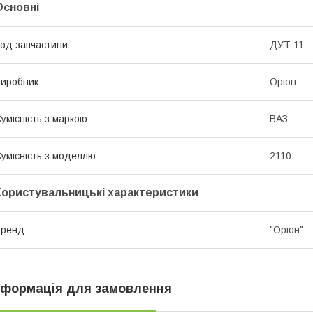
Основні
од запчастини
ДУТ 11
иробник
Оріон
умісність з маркою
ВАЗ
умісність з моделлю
2110
Користувальницькі характеристики
Бренд
"Оріoн"
нформація для замовлення