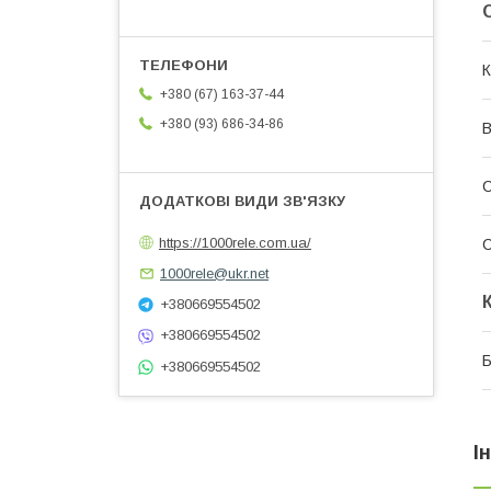
К
+380 (67) 163-37-44
+380 (93) 686-34-86
В
С
https://1000rele.com.ua/
С
1000rele@ukr.net
+380669554502
+380669554502
+380669554502
І