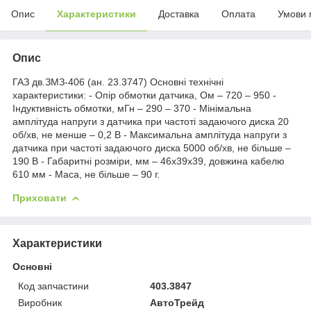
Опис
Характеристики
Доставка
Оплата
Умови 
Опис
ГАЗ дв.ЗМЗ-406 (ан. 23.3747) Основні технічні
характеристики: - Опір обмотки датчика, Ом – 720 – 950 -
Індуктивність обмотки, мГн – 290 – 370 - Мінімальна
амплітуда напруги з датчика при частоті задаючого диска 20
об/хв, не менше – 0,2 В - Максимальна амплітуда напруги з
датчика при частоті задаючого диска 5000 об/хв, не більше –
190 В - Габаритні розміри, мм – 46x39x39, довжина кабелю
610 мм - Маса, не більше – 90 г.
Приховати
Характеристики
Основні
Код запчастини
403.3847
Виробник
АвтоТрейд