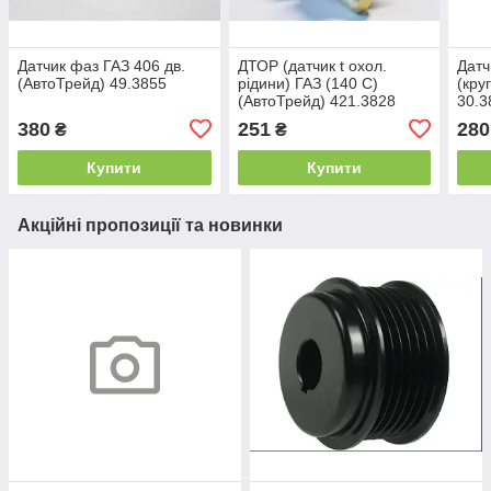
Датчик фаз ГАЗ 406 дв.
ДТОР (датчик t охол.
Датч
(АвтоТрейд) 49.3855
рідини) ГАЗ (140 С)
(кру
(АвтоТрейд) 421.3828
30.3
380
251
280
₴
₴
Купити
Купити
Акційні пропозиції та новинки