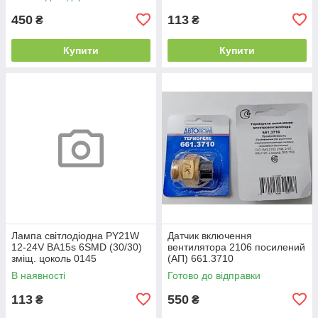
450
113
₴
₴
Купити
Купити
Лампа світлодіодна PY21W
Датчик включення
12-24V BA15s 6SMD (30/30)
вентилятора 2106 посилений
зміщ. цоколь 0145
(АП) 661.3710
В наявності
Готово до відправки
113
550
₴
₴