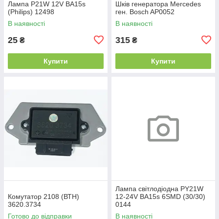
Лампа P21W 12V BA15s
Шків генератора Mercedes
(Philips) 12498
ген. Bosch AP0052
В наявності
В наявності
25
315
₴
₴
Купити
Купити
Лампа світлодіодна PY21W
Комутатор 2108 (ВТН)
12-24V BA15s 6SMD (30/30)
3620.3734
0144
Готово до відправки
В наявності