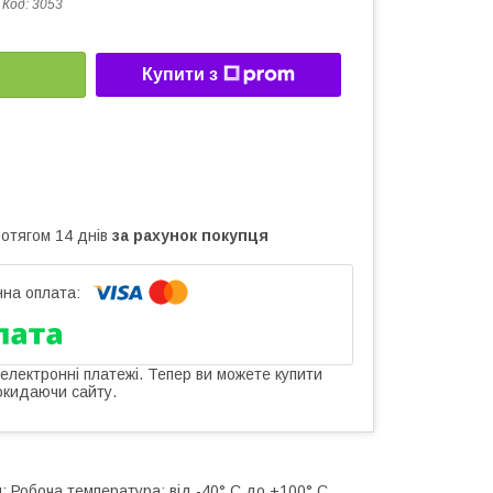
Код:
3053
Купити з
ротягом 14 днів
за рахунок покупця
 електронні платежі. Тепер ви можете купити
окидаючи сайту.
и: Робоча температура: від -40° С до +100° С