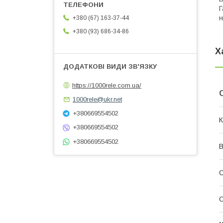
Г
н
+380 (67) 163-37-44
+380 (93) 686-34-86
Х
https://1000rele.com.ua/
1000rele@ukr.net
+380669554502
К
+380669554502
+380669554502
В
С
С