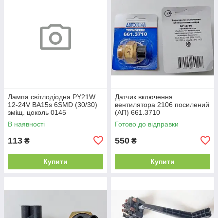
Лампа світлодіодна PY21W
Датчик включення
12-24V BA15s 6SMD (30/30)
вентилятора 2106 посилений
зміщ. цоколь 0145
(АП) 661.3710
В наявності
Готово до відправки
113
550
₴
₴
Купити
Купити