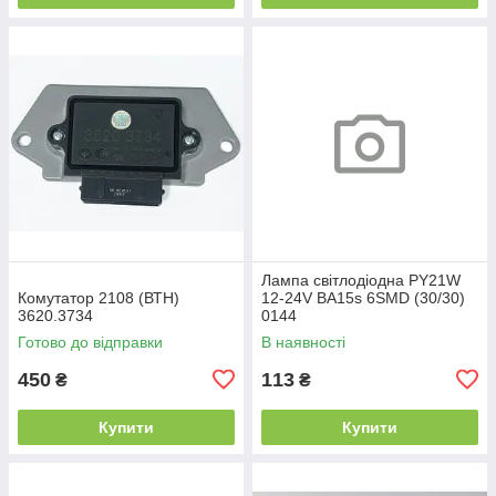
Лампа світлодіодна PY21W
Комутатор 2108 (ВТН)
12-24V BA15s 6SMD (30/30)
3620.3734
0144
Готово до відправки
В наявності
450
113
₴
₴
Купити
Купити