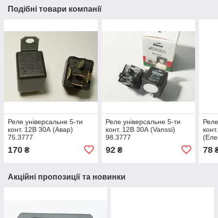
Подібні товари компанії
Реле універсальне 5-ти
Реле універсальне 5-ти
Реле
конт. 12В 30А (Авар)
конт. 12В 30А (Vanssi)
конт
75.3777
98.3777
(Еле
170
92
78
₴
₴
Акційні пропозиції та новинки