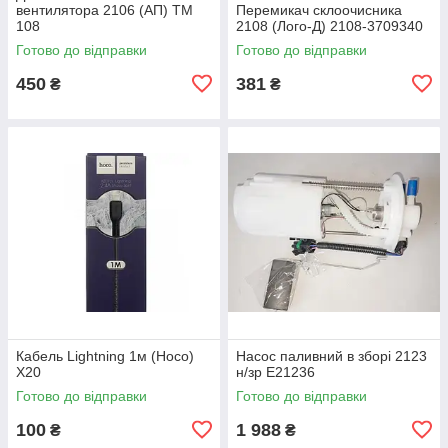
вентилятора 2106 (АП) ТМ
Перемикач склоочисника
108
2108 (Лoго-Д) 2108-3709340
Готово до відправки
Готово до відправки
450
381
₴
₴
Кабель Lightning 1м (Hoco)
Насос паливний в зборі 2123
X20
н/зр E21236
Готово до відправки
Готово до відправки
100
1 988
₴
₴