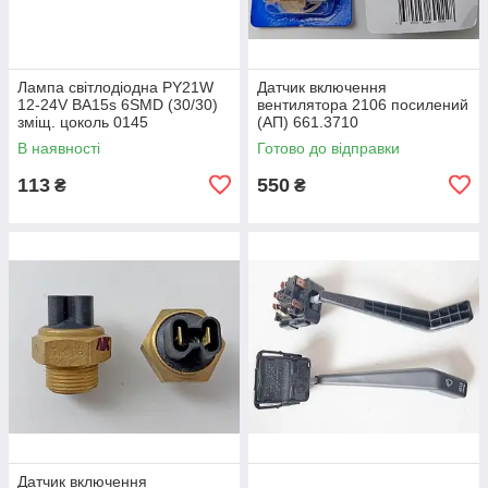
Лампа світлодіодна PY21W
Датчик включення
12-24V BA15s 6SMD (30/30)
вентилятора 2106 посилений
зміщ. цоколь 0145
(АП) 661.3710
В наявності
Готово до відправки
113
550
₴
₴
Датчик включення