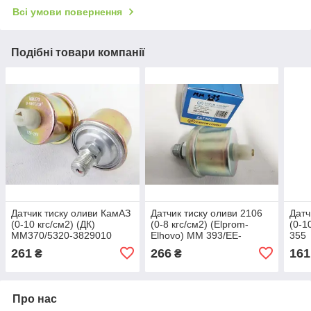
Всі умови повернення
Подібні товари компанії
Датчик тиску оливи КамАЗ
Датчик тиску оливи 2106
Датч
(0-10 кгс/см2) (ДК)
(0-8 кгс/см2) (Elprom-
(0-1
ММ370/5320-3829010
Elhovo) ММ 393/EE-
355
OPS546
261
266
161
₴
₴
Про нас