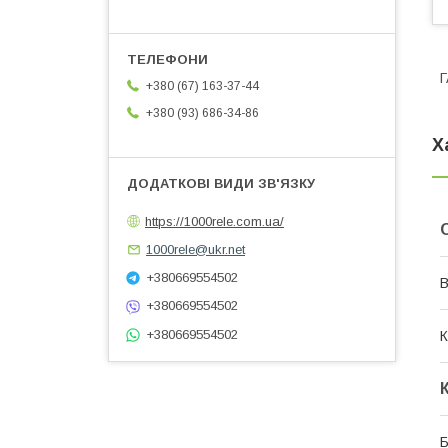
Г
+380 (67) 163-37-44
+380 (93) 686-34-86
Х
https://1000rele.com.ua/
1000rele@ukr.net
+380669554502
В
+380669554502
+380669554502
К