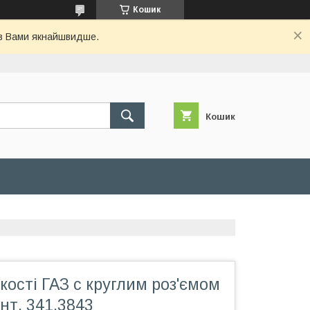
Кошик
 з Вами якнайшвидше.
Кошик
ості ГАЗ с круглим роз'ємом
онт. 341.3843