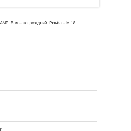
– АМР. Вал – непрохідний. Різьба – М 18.
ш"