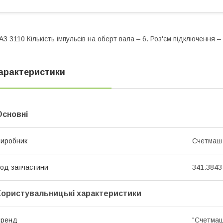
АЗ 3110 Кількість імпульсів на оберт вала – 6. Роз'єм підключення 
арактеристики
Основні
иробник
Счетмаш
од запчастини
341.3843
Користувальницькі характеристики
Бренд
"Счетмa