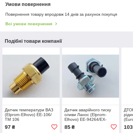
Умови повернення
Повернення товару впродовж 14 днів за рахунок покупця
Всі умови повернення
Подібні товари компанії
Датчик температури ВАЗ
Датчик аварійного тиску
ДТОР
(Elprom-Elhovo) ЕЕ-106/
оливи Ланос (Elprom-
ріди
ТМ 106
Elhovo) EE-94264/EX-
(Eur
94264
EX-
97
85
103
₴
₴