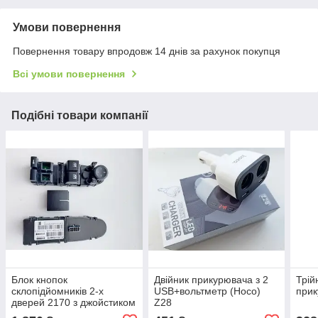
Умови повернення
Повернення товару впродовж 14 днів за рахунок покупця
Всі умови повернення
Подібні товари компанії
Блок кнопок
Двійник прикурювача з 2
Трій
склопідйомників 2-х
USB+вольтметр (Hoco)
при
дверей 2170 з джойстиком
Z28
(Китай) 2170-3763080-00